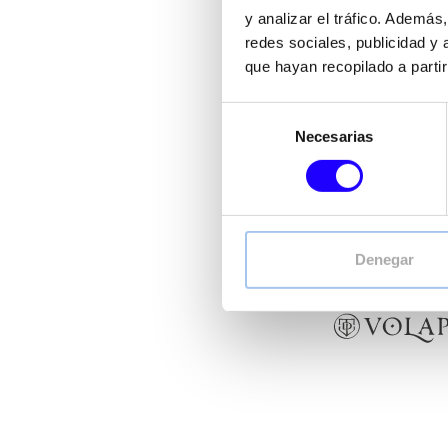
FoodBox
reúne un por
y analizar el tráfico. Ademá
para respon
redes sociales, publicidad y
que hayan recopilado a parti
Desde conceptos de Coff
Selección
Un ecosistema multim
Necesarias
de
consentimiento
Denegar