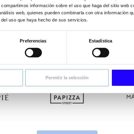
tfolio de marcas complementarias, modernas, con posicionamie
s, compartimos información sobre el uso que haga del sitio web 
der a distintos momentos de consumo dentro de la restauración
 análisis web, quienes pueden combinarla con otra información q
r del uso que haya hecho de sus servicios.
ee & Bakery hasta restauración casual y urbana, cada marca c
eficiencia operativa y capacidad de expansión.
arca coherente, pensado para atraer y satisfacer a los miles de
Preferencias
Estadística
nuestros establecimientos a diario.
Permitir la selección