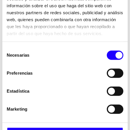
casual y urbana, cada marca combina identidad propia,
información sobre el uso que haga del sitio web con
eficiencia operativa y capacidad de expansión.
nuestros partners de redes sociales, publicidad y análisis
Un ecosistema multimarca coherente, pensado para atraer
web, quienes pueden combinarla con otra información
y satisfacer a los miles de clientes que visitan nuestros
que les haya proporcionado o que hayan recopilado a
establecimientos a diario.
partir del uso que haya hecho de sus servicios.
Selección
Necesarias
de
consentimiento
Preferencias
Estadística
Marketing