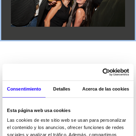
NUESTRAS
MARCAS
Consentimiento
Detalles
Acerca de las cookies
FoodBox
reúne un portfolio de marcas complementarias,
modernas, con posicionamientos claros y diseñadas para
Esta página web usa cookies
responder a distintos momentos de consumo dentro de la
restauración organizada.
Las cookies de este sitio web se usan para personalizar
el contenido y los anuncios, ofrecer funciones de redes
Desde conceptos de Coffee & Bakery hasta restauración
sociales y analizar el tráfico. Además, compartimos