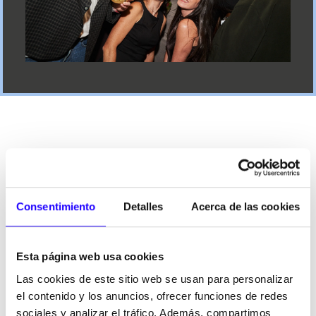
NUESTRAS
MARCAS
Consentimiento
Detalles
Acerca de las cookies
FoodBox
reúne un portfolio de marcas complementarias,
modernas, con posicionamientos claros y diseñadas para
Esta página web usa cookies
responder a distintos momentos de consumo dentro de la
restauración organizada.
Las cookies de este sitio web se usan para personalizar
el contenido y los anuncios, ofrecer funciones de redes
Desde conceptos de Coffee & Bakery hasta restauración
sociales y analizar el tráfico. Además, compartimos