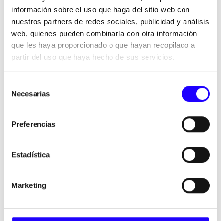
casual y urbana, cada marca combina identidad propia,
información sobre el uso que haga del sitio web con
eficiencia operativa y capacidad de expansión.
nuestros partners de redes sociales, publicidad y análisis
Un ecosistema multimarca coherente, pensado para atraer
web, quienes pueden combinarla con otra información
y satisfacer a los miles de clientes que visitan nuestros
que les haya proporcionado o que hayan recopilado a
establecimientos a diario.
partir del uso que haya hecho de sus servicios.
Selección
Necesarias
de
consentimiento
Preferencias
Estadística
Marketing