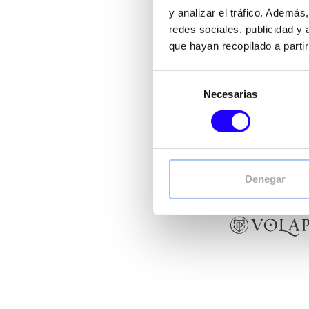
FoodBox
reúne un por
y analizar el tráfico. Ademá
para respon
redes sociales, publicidad y
que hayan recopilado a parti
Desde conceptos de Coff
Selección
Un ecosistema multim
Necesarias
de
consentimiento
Denegar