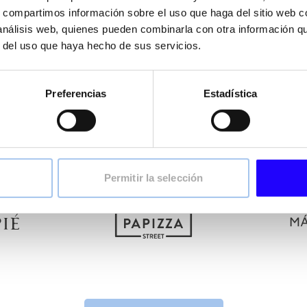
tfolio de marcas complementarias, modernas, con posicionamie
s, compartimos información sobre el uso que haga del sitio web 
der a distintos momentos de consumo dentro de la restauración
 análisis web, quienes pueden combinarla con otra información q
r del uso que haya hecho de sus servicios.
ee & Bakery hasta restauración casual y urbana, cada marca c
eficiencia operativa y capacidad de expansión.
arca coherente, pensado para atraer y satisfacer a los miles de
Preferencias
Estadística
nuestros establecimientos a diario.
Permitir la selección