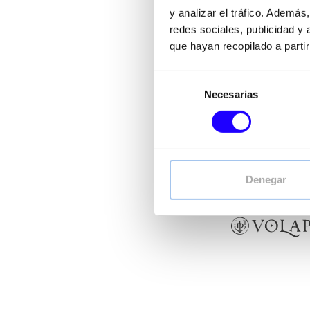
FoodBox
reúne un por
y analizar el tráfico. Ademá
para respon
redes sociales, publicidad y
que hayan recopilado a parti
Desde conceptos de Coff
Selección
Un ecosistema multim
Necesarias
de
consentimiento
Denegar