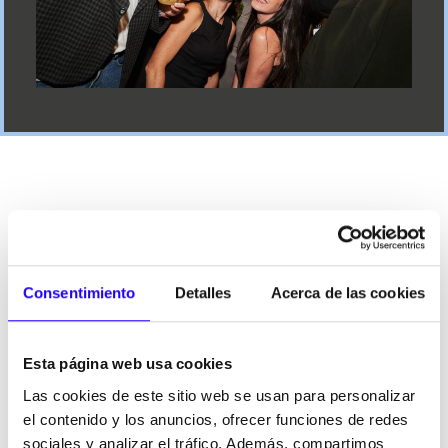
NUESTRAS
MARCAS
Consentimiento
Detalles
Acerca de las cookies
FoodBox
reúne un portfolio de marcas complementarias,
modernas, con posicionamientos claros y diseñadas para
Esta página web usa cookies
responder a distintos momentos de consumo dentro de la
restauración organizada.
Las cookies de este sitio web se usan para personalizar
el contenido y los anuncios, ofrecer funciones de redes
Desde conceptos de Coffee & Bakery hasta restauración
sociales y analizar el tráfico. Además, compartimos