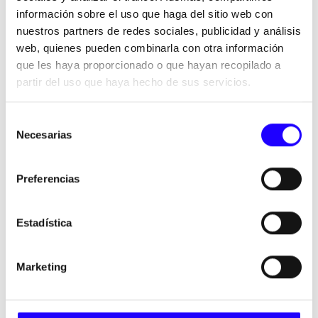
casual y urbana, cada marca combina identidad propia,
información sobre el uso que haga del sitio web con
eficiencia operativa y capacidad de expansión.
nuestros partners de redes sociales, publicidad y análisis
Un ecosistema multimarca coherente, pensado para atraer
web, quienes pueden combinarla con otra información
y satisfacer a los miles de clientes que visitan nuestros
que les haya proporcionado o que hayan recopilado a
establecimientos a diario.
partir del uso que haya hecho de sus servicios.
Selección
Necesarias
de
consentimiento
Preferencias
Estadística
Marketing