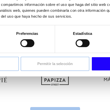
tfolio de marcas complementarias, modernas, con posicionamie
s, compartimos información sobre el uso que haga del sitio web 
der a distintos momentos de consumo dentro de la restauración
 análisis web, quienes pueden combinarla con otra información q
r del uso que haya hecho de sus servicios.
ee & Bakery hasta restauración casual y urbana, cada marca c
eficiencia operativa y capacidad de expansión.
arca coherente, pensado para atraer y satisfacer a los miles de
Preferencias
Estadística
nuestros establecimientos a diario.
Permitir la selección