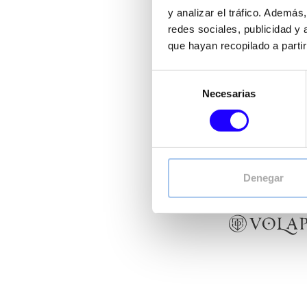
FoodBox
reúne un por
y analizar el tráfico. Ademá
para respon
redes sociales, publicidad y
que hayan recopilado a parti
Desde conceptos de Coff
Selección
Un ecosistema multim
Necesarias
de
consentimiento
Denegar