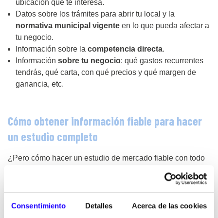
ubicación que te interesa.
Datos sobre los trámites para abrir tu local y la
normativa municipal vigente
en lo que pueda afectar a
tu negocio.
Información sobre la
competencia directa
.
Información
sobre tu negocio
: qué gastos recurrentes
tendrás, qué carta, con qué precios y qué margen de
ganancia, etc.
Cómo obtener información fiable para hacer
un estudio completo
¿Pero cómo hacer un estudio de mercado fiable con todo
lo que conlleva? Este
requiere tiempo y dinero
. Si
inviertes más dinero puedes pagar a profesionales para
que lo hagan de forma más eficiente y rápida, aunque no
sea barato. Si no tienes dinero tendrás que emplear
Consentimiento
Detalles
Acerca de las cookies
mucho tiempo y trabajo, aunque ello implique que se vaya