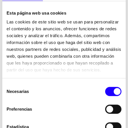
retrasando la apertura de tu negocio.
Esta página web usa cookies
Si te decides por hacerlo tú mismo, estas son algunas de
Las cookies de este sitio web se usan para personalizar
las
fuentes y medidas de las que puedes valerte
para
el contenido y los anuncios, ofrecer funciones de redes
realizar tu estudio de mercado.
sociales y analizar el tráfico. Además, compartimos
información sobre el uso que haga del sitio web con
nuestros partners de redes sociales, publicidad y análisis
web, quienes pueden combinarla con otra información
que les haya proporcionado o que hayan recopilado a
partir del uso que haya hecho de sus servicios.
Selección
Necesarias
de
Cómo investigar sobre la zona
consentimiento
Necesitarás un
plano actualizado
(quizá tengas que
Preferencias
elaborarlo tú mismo) que incluya
puntos que mejoren tu
oportunidad de negocio
y que sean un impedimento
Estadística
para el éxito del mismo. Por ejemplo, si se trata de
bar de