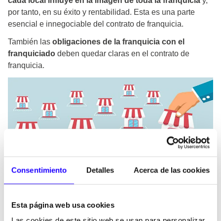
cada local influye en la imagen de toda la franquicia
y,
por tanto, en su éxito y rentabilidad. Esta es una parte
esencial e innegociable del contrato de franquicia.
También las
obligaciones de la franquicia con el
franquiciado
deben quedar claras en el contrato de
franquicia.
Consentimiento
Detalles
Acerca de las cookies
Formación
Otro punto esencial del contrato de franquicia es el relativo
Esta página web usa cookies
a la
formación que el franquiciado debe recibir del
Las cookies de este sitio web se usan para personalizar