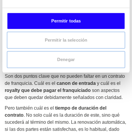
otras, esto es cuestión y obligación del franquiciado.
El contrato de franquicia debe dejar claros todos los
Permitir todas
puntos relativos a asistencia y qué derechos y
obligaciones
tiene cada una de las partes con la otra en
este aspecto.
Permitir la selección
Condiciones de pago y tiempo de duración del
Denegar
contrato
Son dos puntos clave que no pueden faltar en un contrato
de franquicia. Cuál es el
canon de entrada
y cuál es el
royalty que debe pagar el franquiciado
son aspectos
que deben quedar debidamente señalados con claridad.
Pero también cuál es el
tiempo de duración del
contrato
. No solo cuál es la duración de este, sino qué
sucederá al término del mismo. La renovación automática,
si las dos partes están satisfechas, es lo habitual, dado