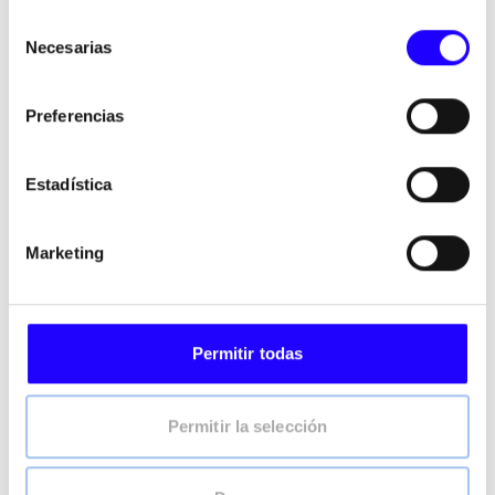
Selección
Necesarias
de
consentimiento
¿QUIERES SER UNO
Preferencias
DE LOS NUESTROS?
Estadística
Volapié
es más que un concepto de restauración: es
una forma de vivir la gastronomía española, donde el
Marketing
producto, el ambiente y el momento compartido son
protagonistas.
Buscamos personas con iniciativa y sensibilidad por
la hostelería, interesadas en desarrollar y gestionar un
Permitir todas
espacio con carácter, capaz de generar experiencia y
conexión con el cliente.
Permitir la selección
Si quieres apostar por un concepto con identidad
propia, que traslada la esencia del Sur a entornos