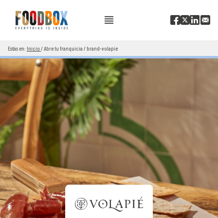
Estás en:
Inicio
/
Abre tu franquicia
/
brand-volapie