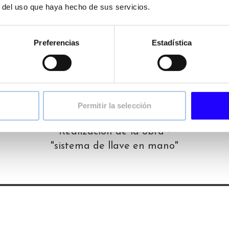
r del uso que haya hecho de sus servicios.
Reunión con responsable
comercial de la zona
Preferencias
Estadística
05
Permitir la selección
Realización de la obra -
"sistema de llave en mano"