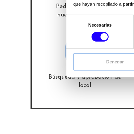
que hayan recopilado a parti
Pedir información de
nuestras franquicias
Selección
Necesarias
de
04
consentimiento
Denegar
Búsqueda y aprobación de
local