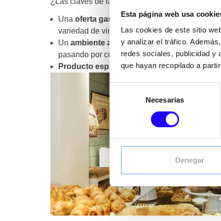
¿Las claves de la
alta rentabilidad
de este nego
Esta página web usa cookie
Una
oferta gastronómica saludable y varia
Las cookies de este sitio we
variedad de vinos y cervezas.
y analizar el tráfico. Ademá
Un
ambiente agradable
con buen flujo de cli
redes sociales, publicidad y
pasando por comida y cena de picoteo, el aperit
que hayan recopilado a parti
Producto español de alta calidad
para satisfa
Selección
Necesarias
de
consentimiento
Denegar