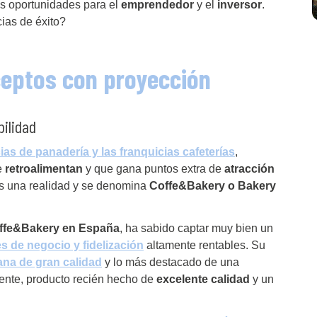
 oportunidades para el
emprendedor
y el
inversor
.
ias de éxito?
nceptos con proyección
bilidad
ias de panadería y las franquicias cafeterías
,
e
retroalimentan
y que gana puntos extra de
atracción
es una realidad y se denomina
Coffe&Bakery o Bakery
offe&Bakery en España
, ha sabido captar muy bien un
s de negocio y fidelización
altamente rentables. Su
ana de gran calidad
y lo más destacado de una
ente, producto recién hecho de
excelente calidad
y un