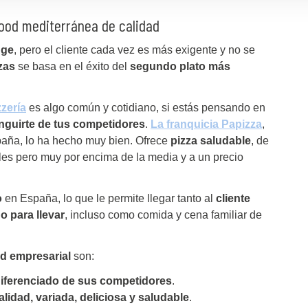
 food mediterránea de calidad
uge
, pero el cliente cada vez es más exigente y no se
zas
se basa en el éxito del
segundo plato más
zzería
es algo común y cotidiano, si estás pensando en
tinguirte de tus competidores
.
La franquicia Papizza
,
aña, lo ha hecho muy bien. Ofrece
pizza saludable
, de
es pero muy por encima de la media y a un precio
o
en España, lo que le permite llegar tanto al
cliente
 o para llevar
, incluso como comida y cena familiar de
ad empresarial
son:
iferenciado de sus competidores
.
alidad, variada, deliciosa y saludable
.