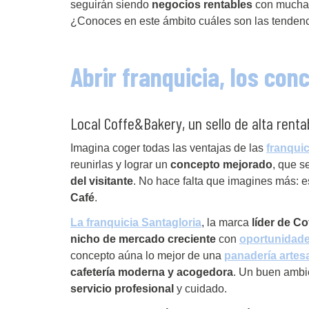
seguirán siendo
negocios rentables
con muchas
¿Conoces en este ámbito cuáles son las tendenc
Abrir franquicia, los co
Local Coffe&Bakery, un sello de alta renta
Imagina coger todas las ventajas de las
franquic
reunirlas y lograr un
concepto mejorado
, que s
del visitante
. No hace falta que imagines más: 
Café
.
La franquicia Santagloria
, la marca
líder de C
nicho de mercado creciente
con
oportunidade
concepto aúna lo mejor de una
panadería artes
cafetería moderna y acogedora
. Un buen ambi
servicio profesional
y cuidado.