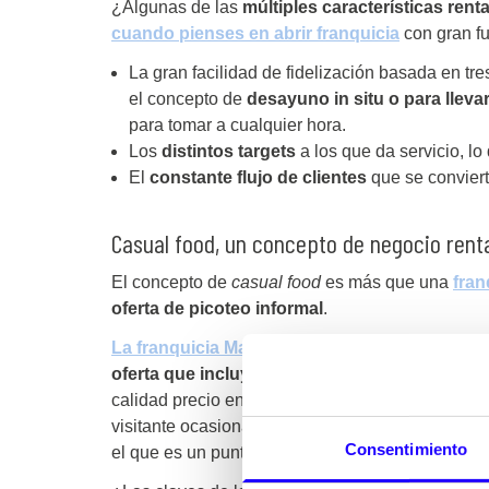
¿Algunas de las
múltiples características rent
cuando pienses en abrir franquicia
con gran fu
La gran facilidad de fidelización basada en tr
el concepto de
desayuno in situ o para lleva
para tomar a cualquier hora.
Los
distintos targets
a los que da servicio, l
El
constante flujo de clientes
que se conviert
Casual food, un concepto de negocio rent
El concepto de
casual food
es más que una
fran
oferta de picoteo informal
.
La franquicia MasQueMenos
ha sabido rentabi
oferta que incluye una apuesta ganadora
: el 
calidad precio en su oferta de
picoteo saludable
visitante ocasional deseoso de disfrutar de la
ga
Consentimiento
el que es un punto de reunión ineludible en sus s