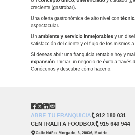
Un
concepto único, diferenciado
y cuidado (ga
creciente (gastrobar).
Una oferta gastronómica de alto nivel con
técni
espectacular.
Un
ambiente y servicio inmejorables
y un diseñ
satisfacción del cliente y el flujo de los mismos a 
Si deseas abrir una franquicia rentable hoy y m
expansión
. Iniciar un negocio de éxito a través 
Conócenos y descubre cómo hacerlo.
ABRE TU FRANQUICIA
912 180 031
CENTRALITA FOODBOX
915 640 944
Calle Núñez Morgado, 6, 28036, Madrid