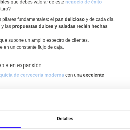
ables
que debes valorar de este
negocio de éxito
turo?
es pilares fundamentales: el
pan delicioso
y de cada día,
r
y las
propuestas dulces y saladas recién hechas
o que supone un amplio espectro de clientes.
e en un constante flujo de caja.
able en expansión
quicia de cervecería moderna
con una
excelente
lizar muy bien este concepto y hacerlo suyo con una
siempre bien recibido
jamón ibérico
. Y una relación
 y de calidad
que le permite captar tanto al turista o
stronomía española y el tapeo
, como al cliente fiel para
Detalles
alidas de ocio y picoteo.