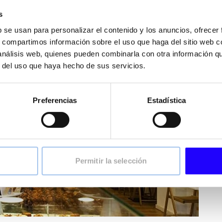
cio?
s
da
a un
precio muy competitivo
con una interesante
b se usan para personalizar el contenido y los anuncios, ofrecer
s, compartimos información sobre el uso que haga del sitio web 
entes desde el desayuno hasta las copas de la noche,
 análisis web, quienes pueden combinarla con otra información q
ivo y el afterwork.
r del uso que haya hecho de sus servicios.
cción del turista y el cliente local.
Preferencias
Estadística
Permitir la selección