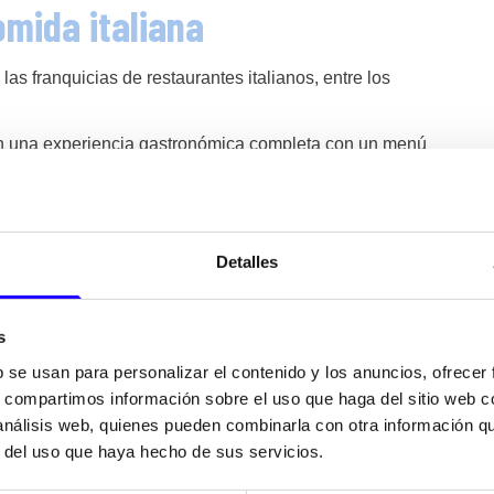
mida italiana
as franquicias de restaurantes italianos, entre los
 una experiencia gastronómica completa con un menú
do.
nales con una variedad de ingredientes y estilos de
mbinan la calidad de la comida de servicio completo
Detalles
s
b se usan para personalizar el contenido y los anuncios, ofrecer
s, compartimos información sobre el uso que haga del sitio web 
altamente competitiva, y los restaurantes italianos no
 análisis web, quienes pueden combinarla con otra información q
ar un análisis y postar por un modelo de negocio
r del uso que haya hecho de sus servicios.
l restaurante clásico italiano.