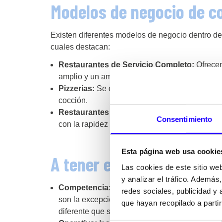
Modelos de negocio de co
Existen diferentes modelos de negocio dentro de l
cuales destacan:
Restaurantes de Servicio Completo:
Ofrecen
amplio y un ambiente cuidadosamente diseña
Pizzerías:
Se centran en ofrecer pizzas artesa
cocción.
Restaurantes de Comida Rápida Casual:
Co
Consentimiento
con la rapidez del servicio de comida rápida.
Esta página web usa cookie
A tener en cuenta…
Las cookies de este sitio we
y analizar el tráfico. Ademá
Competencia:
La industria de restaurantes es 
redes sociales, publicidad y
son la excepción. Por ello es necesario realiz
que hayan recopilado a parti
diferente que salga de las típizas pizzerías o de