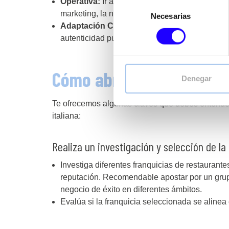
Operativa:
Ir acompañado de una estructura qu
Selección
marketing, la negociación con proveedores o la
Necesarias
de
Adaptación Cultural:
Adaptar los menús y la e
consentimiento
autenticidad puede ser un reto.
Cómo abrir una franquici
Denegar
Te ofrecemos algunas claves que debes entender 
italiana:
Realiza un investigación y selección de la 
Investiga diferentes franquicias de restaurante
reputación. Recomendable apostar por un gr
negocio de éxito en diferentes ámbitos.
Evalúa si la franquicia seleccionada se alinea 