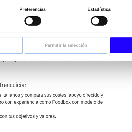
e te apoye tanto en la elección de personal como en el
 actualización de la carta es fundamental.
Preferencias
Estadística
xperiencia a los gustos locales sin perder la
a de restauración italiana
Permitir la selección
para garantizarte el ñexito de tu restaurante de comida
franquicia:
s italianos y compara sus costes, apoyo ofrecido y
upo con experiencia como Foodbox con modelo de
con tus objetivos y valores.