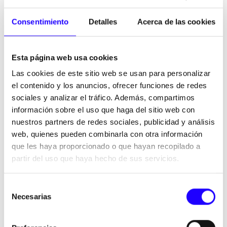
Consentimiento
Detalles
Acerca de las cookies
Comienza a trabajar para poder abrir cuanto
antes
Esta página web usa cookies
Cuanto más tardes en comenzar, más tardarás en abrir tu
Las cookies de este sitio web se usan para personalizar
local de restauración. Al plantearte cómo montar un
el contenido y los anuncios, ofrecer funciones de redes
restaurante valora qué debes hacer y la
prioridad para
sociales y analizar el tráfico. Además, compartimos
llevar a cabo cada una de estas cuestiones
. Realizar
información sobre el uso que haga del sitio web con
las obras de
acondicionamiento en el local, crear la
nuestros partners de redes sociales, publicidad y análisis
carta, estipular los precios
, o las
normas internas para
web, quienes pueden combinarla con otra información
los empleados
son solo algunos de los pasos que debes
que les haya proporcionado o que hayan recopilado a
dar. Prioriza
qué es más importante
y ponte con ello de
partir del uso que haya hecho de sus servicios.
inmediato.
Selección
Busca un buen equipo de trabajo
Necesarias
de
No puedes hacerlo tú solo así que necesitas
formar un
consentimiento
buen equipo de trabajo
. Busca el tipo de personal que