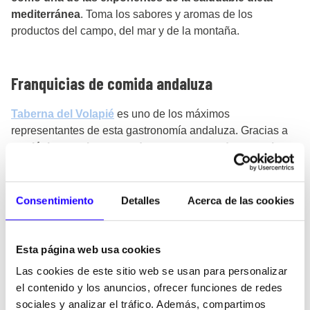
mediterránea
. Toma los sabores y aromas de los
productos del campo, del mar y de la montaña.
Franquicias de comida andaluza
Taberna del Volapié
es uno de los máximos
representantes de esta gastronomía andaluza. Gracias a
su
clásico, y a la vez moderno concepto de negocio
,
esta marca ha sabido llevar el sabor del sur por toda
España y aún le queda camino por recorrer.
Consentimiento
Detalles
Acerca de las cookies
Taberna Volapié nació con la intención de recrear el
ambiente de «la tapa y la caña
«, típico de la región. Ha
logrado encontrar el equilibrio entre una
cocina
Esta página web usa cookies
innovadora y las recetas tradicionales
andaluzas
Las cookies de este sitio web se usan para personalizar
cocinadas con ingredientes de primera calidad.
el contenido y los anuncios, ofrecer funciones de redes
Sus más de
60 exitosos establecimientos
por toda
sociales y analizar el tráfico. Además, compartimos