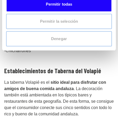
-Jamón Ibérico de Bellota
Permitir todas
-Hamburguesa de rabo de toro con queso payoyo
Permitir la selección
-Cazón en adobo
-Pluma ibérica
Denegar
-Berza jerezana
-Chicharrones
Establecimientos de Taberna del Volapié
La taberna Volapié es el
sitio ideal para disfrutar con
amigos de buena comida andaluza
. La decoración
también está ambientada en los típicos bares y
restaurantes de esta geografía. De esta forma, se consigue
que el consumidor conecte sus cinco sentidos con todo lo
rico y bueno de la comunidad andaluza.