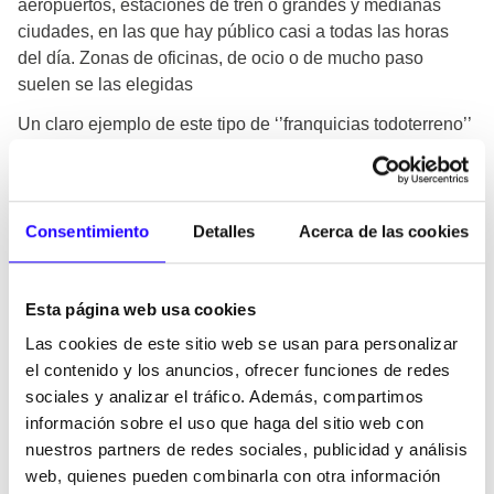
aeropuertos, estaciones de tren o grandes y medianas
ciudades, en las que hay público casi a todas las horas
del día. Zonas de oficinas, de ocio o de mucho paso
suelen se las elegidas
Un claro ejemplo de este tipo de ‘’franquicias todoterreno’’
de éxito es el la
franquicia MásQMenos
, perteneciente al
grupo de restauración multimarca Foodbox.
Consentimiento
Detalles
Acerca de las cookies
Franquicia MásQMenos
Esta página web usa cookies
MásQMenos cumple todos los requisitos que hemos
detallado anteriormente, ofrece una gran variedad de
Las cookies de este sitio web se usan para personalizar
productos y en un horario muy amplio.
el contenido y los anuncios, ofrecer funciones de redes
sociales y analizar el tráfico. Además, compartimos
Podría parecer complicado ofrecer a nuestros clientes una
información sobre el uso que haga del sitio web con
carta que abarque
desde desayunos a cenas
, pero es
nuestros partners de redes sociales, publicidad y análisis
muy sencillo gracias a que la elaboración de los productos
web, quienes pueden combinarla con otra información
es muy fácil y a que no es necesario tener salida de