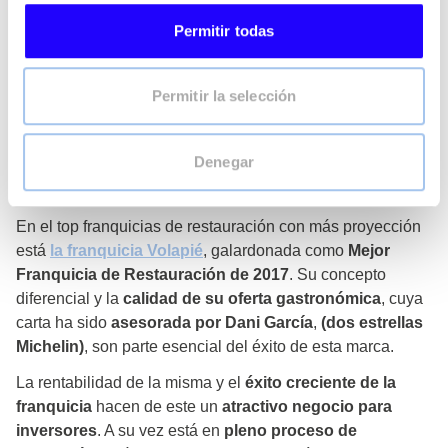
y su moderna carta de bebidas que incluye cafés, frappés
y smoothies, entre otros puntos clave, han hecho crecer
Permitir todas
esta.
La franquicia Santagloria
ya es una
marca líder de
panaderías
en ventas y rentabilidad y forma parte del top
Permitir la selección
franquicias de su nicho.
Gastrotaberna andaluza Volapié, Mejor Franquicia
Denegar
de restauración 2017
En el top franquicias de restauración con más proyección
está
la franquicia Volapié
, galardonada como
Mejor
Franquicia de Restauración de 2017
. Su concepto
diferencial y la
calidad de su oferta gastronómica
, cuya
carta ha sido
asesorada por Dani García
,
(dos estrellas
Michelin)
, son parte esencial del éxito de esta marca.
La rentabilidad de la misma y el
éxito creciente de la
franquicia
hacen de este un
atractivo negocio para
inversores
. A su vez está en
pleno proceso de