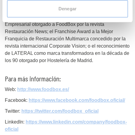
Denegar
FoodBox suma diferentes premios y reconocimientos,
como el Premio Hot Concept a la Mejor Gestión
Empresarial otorgado a FoodBox por la revista
Restauración News; el Franchise Award a la Mejor
Franquicia de Restauración Multimarca concedido por la
revista internacional Corporate Vision; o el reconocimiento
de LATERAL como marca transformadora en la década de
los 90 otorgado por Hostelería de Madrid.
Para más información:
Web:
http://www.foodbox.es/
Facebook:
https://www.facebook.com/foodbox.oficial/
Twitter:
https://twitter.com/foodbox_oficial
LinkedIn:
https://www.linkedin.com/company/foodbox-
oficial