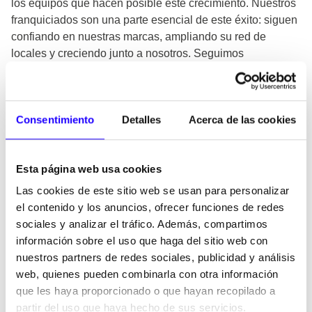
los equipos que hacen posible este crecimiento. Nuestros
franquiciados son una parte esencial de este éxito: siguen
confiando en nuestras marcas, ampliando su red de
locales y creciendo junto a nosotros. Seguimos
avanzando con la vista puesta en ofrecer siempre la mejor
experiencia al cliente y en generar valor en todo el
ecosistema FoodBox.”
Consentimiento
Detalles
Acerca de las cookies
El grupo prevé cerrar el ejercicio 2025 en el entorno de las
60 nuevas aperturas, cumpliendo su hoja de ruta de
crecimiento sostenido a través de locales propios y
Esta página web usa cookies
franquiciados.
Las cookies de este sitio web se usan para personalizar
De cara al mes de noviembre, el grupo prevé la apertura
el contenido y los anuncios, ofrecer funciones de redes
de ocho nuevos establecimientos de Santagloria Coffee &
sociales y analizar el tráfico. Además, compartimos
Bakery, que reforzarán su presencia en ciudades donde la
información sobre el uso que haga del sitio web con
marca ya cuenta con una sólida implantación, como
nuestros partners de redes sociales, publicidad y análisis
Barcelona, Alicante o Cáceres, y ampliarán su desarrollo
web, quienes pueden combinarla con otra información
en nuevas localizaciones del territorio nacional, como
que les haya proporcionado o que hayan recopilado a
Toledo y Logroño. Estas incorporaciones darán
partir del uso que haya hecho de sus servicios.