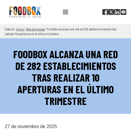
Estás en:
Inicio
/
Sala de prensa
/
FoodBox alcanza una red de 282 establecimientos tras
realizar 10 aperturas en el último trimestre
FOODBOX ALCANZA UNA RED
DE 282 ESTABLECIMIENTOS
TRAS REALIZAR 10
APERTURAS EN EL ÚLTIMO
TRIMESTRE
27 de noviembre de 2025