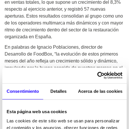
en ventas totales, lo que supone un crecimiento del 8,3%
respecto al ejercicio anterior, y registró 57 nuevas
aperturas. Estos resultados consolidan al grupo como uno
de los operadores multimarca más dinámicos y con mayor
ritmo de crecimiento dentro del sector de la restauración
organizada en España.
En palabras de Ignacio Poblaciones, director de
Desarrollo de FoodBox, “la evolución de estos primeros
meses del año refleja un crecimiento sólido y dinámico,
impulsado por la buena acogida de nuestras marcas en el
mercado y por la confianza continuada de nuestros
franquiciados y socios. Este avance es, ante todo, un
reconocimiento al atractivo de nuestro modelo multimarca
Consentimiento
Detalles
Acerca de las cookies
y a su capacidad para adaptarse a distintos entornos y
momentos de consumo. Al mismo tiempo, mantenemos un
foco constante en el cuidado de la experiencia del cliente,
Esta página web usa cookies
trabajando local a local para garantizar la máxima calidad
Las cookies de este sitio web se usan para personalizar
operativa y una propuesta consistente en cada apertura.”
el contenido y los anuncios, ofrecer funciones de redes