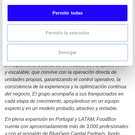
restauración organizada más dinámicos de España, con
un modelo multimarca y multiformato que combina solidez
Permitir todas
operativa, capacidad de crecimiento y visión de largo
plazo. Con 7 marcas y más de 300 establecimientos, el
grupo reúne un portfolio complementario formado por
Permitir la selección
SANTAGLORIA, Vezzo, LATERAL, L’OBRADOR, Taberna
del Volapié, MásQMenos y PAPIZZA.
Denegar
FoodBox impulsa el desarrollo de sus marcas
principalmente a través de un modelo de franquicia sólido
y escalable, que convive con la operación directa de
unidades propias, garantizando el control operativo, la
consistencia de la experiencia y la optimización continua
del negocio. El grupo acompaña a sus franquiciados en
cada etapa de crecimiento, apoyándose en un equipo
experto y en un modelo probado, atractivo y rentable.
En plena expansión en Portugal y LATAM, FoodBox
cuenta con aproximadamente más de 3.000 profesionales
y con el respaldo de BlueGem Capital Partners, fondo