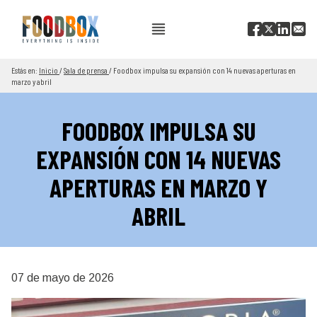
Estás en:
Inicio
/
Sala de prensa
/
Foodbox impulsa su expansión con 14 nuevas aperturas en
marzo y abril
FOODBOX IMPULSA SU
EXPANSIÓN CON 14 NUEVAS
APERTURAS EN MARZO Y
ABRIL
07 de mayo de 2026